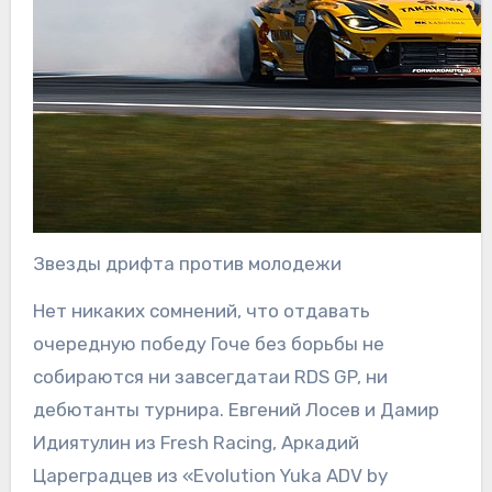
Звезды дрифта против молодежи
Нет никаких сомнений, что отдавать
очередную победу Гоче без борьбы не
собираются ни завсегдатаи RDS GP, ни
дебютанты турнира. Евгений Лосев и Дамир
Идиятулин из Fresh Racing, Аркадий
Цареградцев из «Evolution Yuka ADV by