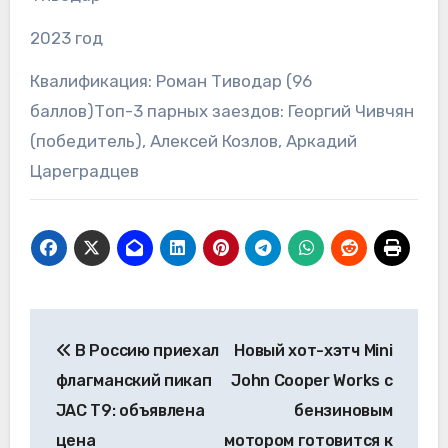
2023 год
Квалификация: Роман Тиводар (96
баллов)Топ-3 парных заездов: Георгий Чивчян
(победитель), Алексей Козлов, Аркадий
Цареградцев
Навигация
В Россию приехал
Новый хот-хэтч Mini
по
флагманский пикап
John Cooper Works с
записям
JAC T9: объявлена
бензиновым
цена
мотором готовится к