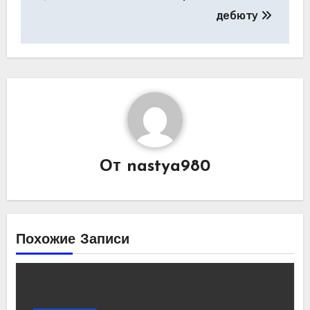
дебюту
От
nastya980
Похожие Записи