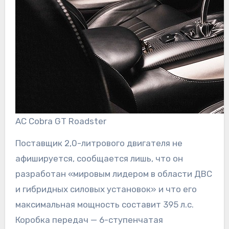
AC Cobra GT Roadster
Поставщик 2,0-литрового двигателя не
афишируется, сообщается лишь, что он
разработан «мировым лидером в области ДВС
и гибридных силовых установок» и что его
максимальная мощность составит 395 л.с.
Коробка передач — 6-ступенчатая