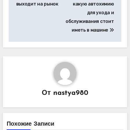
записям
выходит на рынок
какую автохимию
для ухода и
обслуживания стоит
иметь в машине
От
nastya980
Похожие Записи