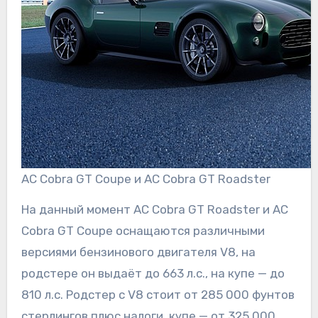
AC Cobra GT Coupe и AC Cobra GT Roadster
На данный момент AC Cobra GT Roadster и AC
Cobra GT Coupe оснащаются различными
версиями бензинового двигателя V8, на
родстере он выдаёт до 663 л.с., на купе — до
810 л.с. Родстер с V8 стоит от 285 000 фунтов
стерлингов плюс налоги, купе — от 325 000