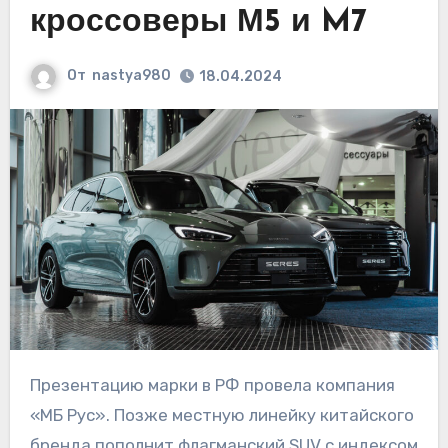
кроссоверы М5 и M7
От
nastya980
18.04.2024
Презентацию марки в РФ провела компания
«МБ Рус». Позже местную линейку китайского
бренда пополнит флагманский SUV с индексом