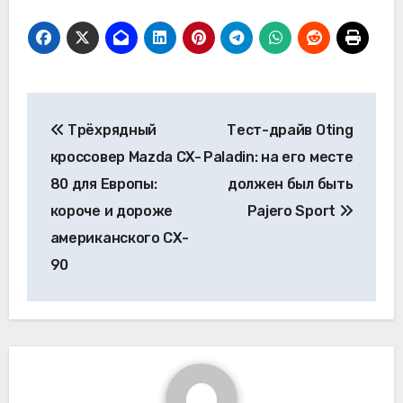
Навигация
Трёхрядный
Тест-драйв Oting
по
кроссовер Mazda CX-
Paladin: на его месте
записям
80 для Европы:
должен был быть
короче и дороже
Pajero Sport
американского CX-
90