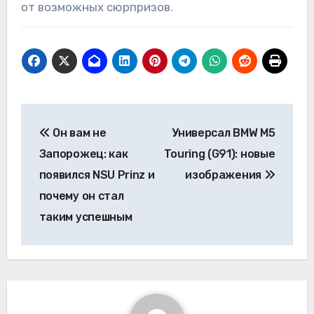
от возможных сюрпризов.
Навигация
Он вам не
Универсал BMW M5
по
Запорожец: как
Touring (G91): новые
записям
появился NSU Prinz и
изображения
почему он стал
таким успешным