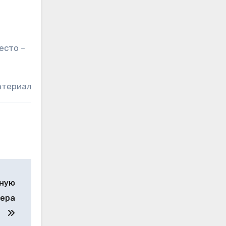
есто –
атериал
рную
вера