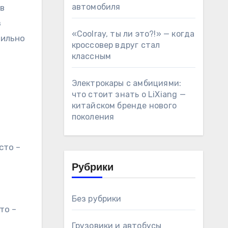
автомобиля
 в
з
«Coolray, ты ли это?!» — когда
вильно
кроссовер вдруг стал
классным
Электрокары с амбициями:
что стоит знать о LiXiang —
китайском бренде нового
поколения
сто –
Рубрики
Без рубрики
то –
Грузовики и автобусы