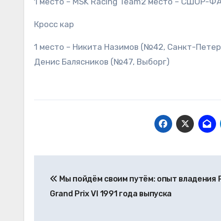
1 место – MSK Racing Team2 место – СШОР-
Кросс кар
1 место – Никита Назимов (№42, Санкт-Петер
Денис Балясников (№47, Выборг)
Навигация
Мы пойдём своим путём: опыт владения 
по
Grand Prix VI 1991 года выпуска
записям