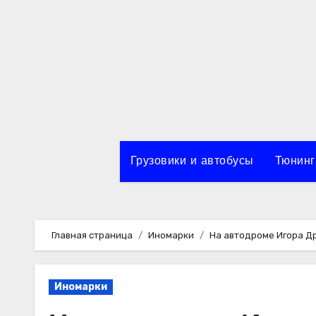
Перейти
к
содержимому
Грузовики и автобусы
Тюнинг
Главная страница
Иномарки
На автодроме Игора Др
Иномарки