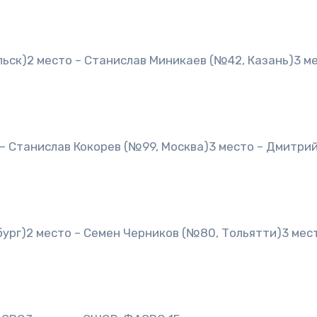
льск)2 место – Станислав Миникаев (№42, Казань)3 ме
о – Станислав Кокорев (№99, Москва)3 место – Дмитри
ург)2 место – Семен Черников (№80, Тольятти)3 мес