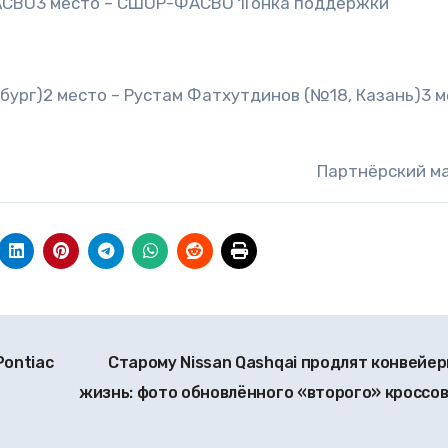
ФАСВО3 место – СШОР-ФАСВО 1Гонка поддержки
бург)2 место – Рустам Фатхутдинов (№18, Казань)3 м
Партнёрский м
Pontiac
Старому Nissan Qashqai продлят конвейе
жизнь: фото обновлённого «второго» кроссо