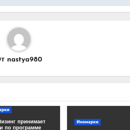
От
nastya980
арки
Лизинг принимает
Иномарки
и по программе