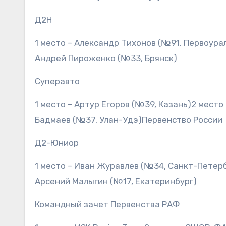
Д2Н
1 место – Александр Тихонов (№91, Первоура
Андрей Пироженко (№33, Брянск)
Суперавто
1 место – Артур Егоров (№39, Казань)2 мест
Бадмаев (№37, Улан-Удэ)Первенство России
Д2-Юниор
1 место – Иван Журавлев (№34, Санкт-Петерб
Арсений Малыгин (№17, Екатеринбург)
Командный зачет Первенства РАФ