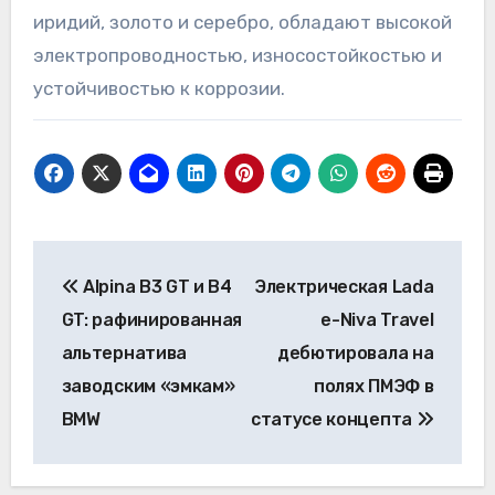
иридий, золото и серебро, обладают высокой
электропроводностью, износостойкостью и
устойчивостью к коррозии.
Навигация
Alpina B3 GT и B4
Электрическая Lada
по
GT: рафинированная
e-Niva Travel
записям
альтернатива
дебютировала на
заводским «эмкам»
полях ПМЭФ в
BMW
статусе концепта