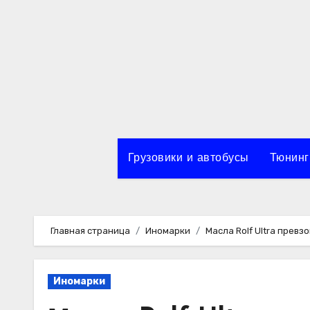
Перейти
к
содержимому
Грузовики и автобусы
Тюнинг
Главная страница
Иномарки
Масла Rolf Ultra прев
Иномарки