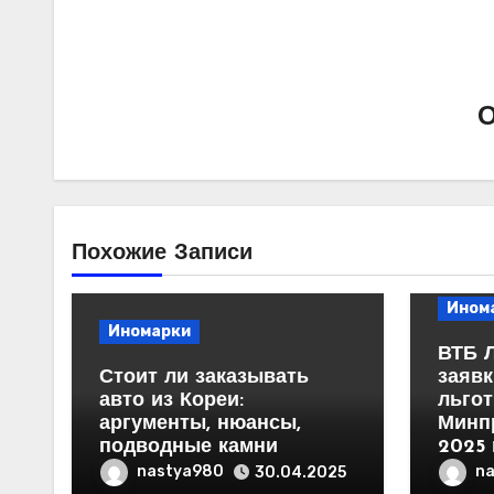
Похожие Записи
Ином
Иномарки
ВТБ 
Стоит ли заказывать
заявк
авто из Кореи:
льгот
аргументы, нюансы,
Минп
подводные камни
2025 
nastya980
n
30.04.2025