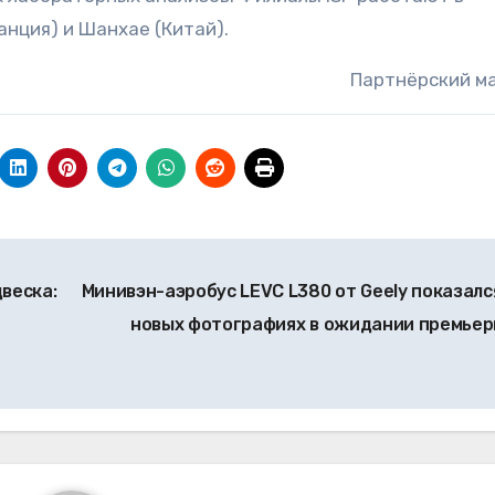
анция) и Шанхае (Китай).
Партнёрский м
веска:
Минивэн-аэробус LEVC L380 от Geely показалс
новых фотографиях в ожидании премье