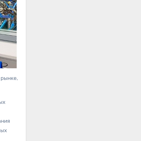
 рынке,
ых
ания
ных