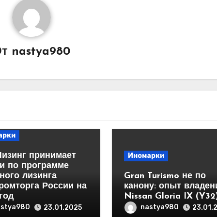
От
nastya980
арки
Лизинг принимает
Иномарки
и по программе
ного лизинга
Gran Turismo не по
ромторга России на
канону: опыт владен
год
Nissan Gloria IX (Y32
astya980
nastya980
23.01.2025
23.01.