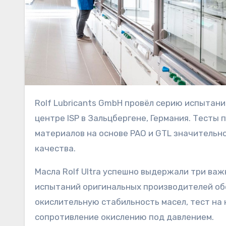
Rolf Lubricants GmbH провёл серию испытаний масла Rolf Ultra в авторитетном исследовательском
центре ISP в Зальцбергене, Германия. Тесты
материалов на основе PAO и GTL значитель
качества.
Масла Rolf Ultra успешно выдержали три важ
испытаний оригинальных производителей обо
окислительную стабильность масел, тест на
сопротивление окислению под давлением.