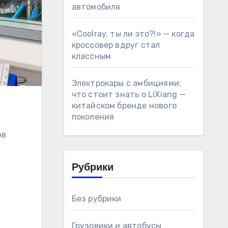
автомобиля
«Coolray, ты ли это?!» — когда
кроссовер вдруг стал
классным
Электрокары с амбициями:
что стоит знать о LiXiang —
китайском бренде нового
поколения
ов
Рубрики
Без рубрики
Грузовики и автобусы