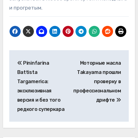
и прогретым.
Навигация
Pininfarina
Моторные масла
по
Battista
Takayama прошли
записям
Targamerica:
проверку в
эксклюзивная
профессиональном
версия и без того
дрифте
редкого суперкара