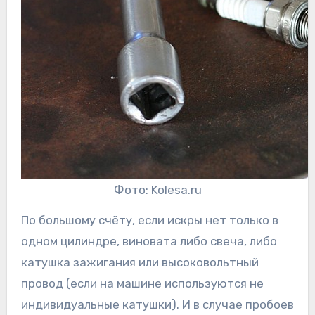
Фото: Kolesa.ru
По большому счёту, если искры нет только в
одном цилиндре, виновата либо свеча, либо
катушка зажигания или высоковольтный
провод (если на машине используются не
индивидуальные катушки). И в случае пробоев