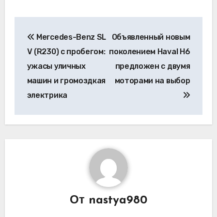
Навигация
Mercedes-Benz SL
Объявленный новым
по
V (R230) с пробегом:
поколением Haval H6
записям
ужасы уличных
предложен с двумя
машин и громоздкая
моторами на выбор
электрика
От
nastya980