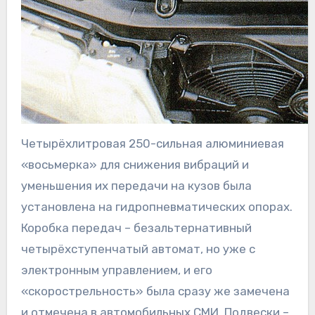
Четырёхлитровая 250-сильная алюминиевая
«восьмерка» для снижения вибраций и
уменьшения их передачи на кузов была
установлена на гидропневматических опорах.
Коробка передач – безальтернативный
четырёхступенчатый автомат, но уже с
электронным управлением, и его
«скорострельность» была сразу же замечена
и отмечена в автомобильных СМИ. Подвески –