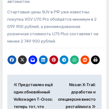
автоматом.
Стартовые цены SUV в РФ уже известны:
покупка VGV U70 Pro обойдётся минимум в 2
099 900 рублей, а рекомендованная
розничная стоимость U75 Plus составляет не
менее 2 749 900 рублей.
Навигация
Представлен ещё
Nissan X-Trail:
по
один обновлённый
доработки и
записям
Volkswagen T-Cross:
спецверсия вместо
теперь тот, что
рестайлинга