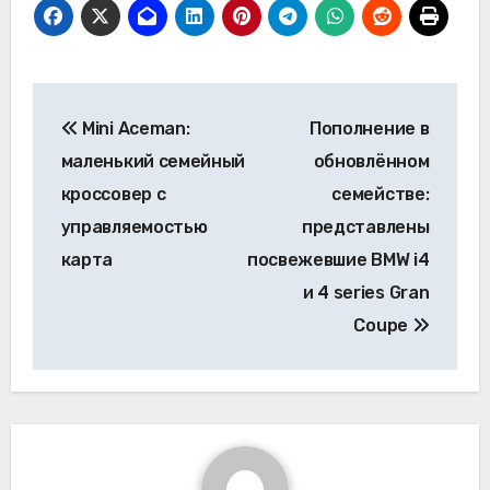
Навигация
Mini Aceman:
Пополнение в
по
маленький семейный
обновлённом
записям
кроссовер с
семействе:
управляемостью
представлены
карта
посвежевшие BMW i4
и 4 series Gran
Coupe