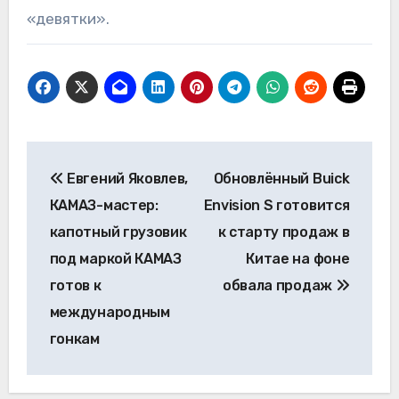
«девятки».
Навигация
Евгений Яковлев,
Обновлённый Buick
по
КАМАЗ-мастер:
Envision S готовится
записям
капотный грузовик
к старту продаж в
под маркой КАМАЗ
Китае на фоне
готов к
обвала продаж
международным
гонкам