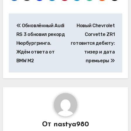
Навигация
Обновлённый Audi
Новый Chevrolet
по
RS 3 обновил рекорд
Corvette ZR1
записям
Нюрбургринга.
готовится дебюту:
Ждём ответа от
тизер и дата
BMW M2
премьеры
От
nastya980