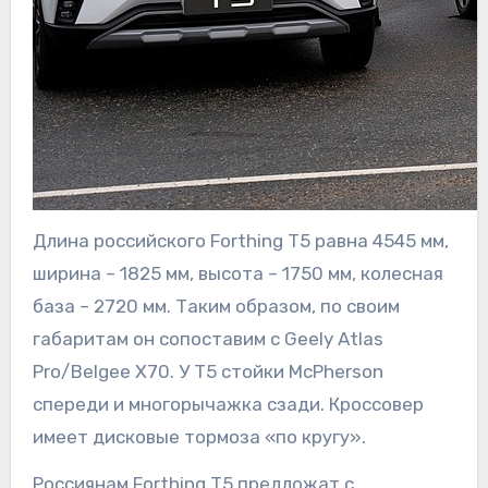
Длина российского Forthing T5 равна 4545 мм,
ширина – 1825 мм, высота – 1750 мм, колесная
база – 2720 мм. Таким образом, по своим
габаритам он сопоставим с Geely Atlas
Pro/Belgee X70. У T5 стойки McPherson
спереди и многорычажка сзади. Кроссовер
имеет дисковые тормоза «по кругу».
Россиянам Forthing T5 предложат с