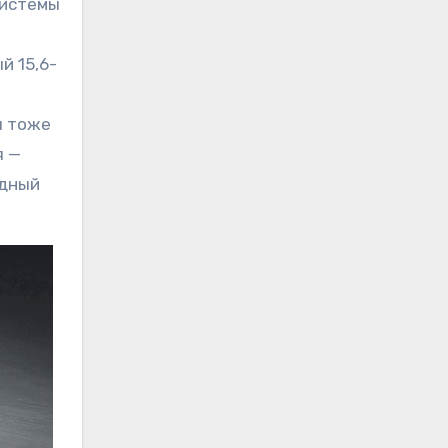
системы
й 15,6-
я тоже
я —
ядный