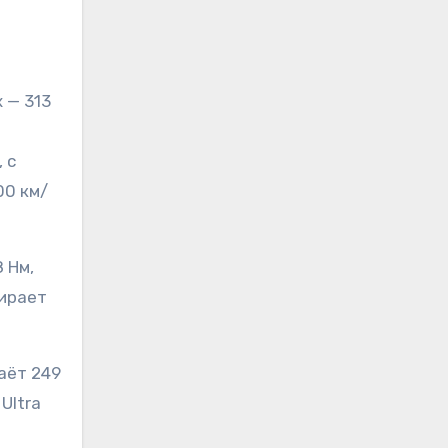
 — 313
 с
00 км/
 Нм,
бирает
аёт 249
 Ultra