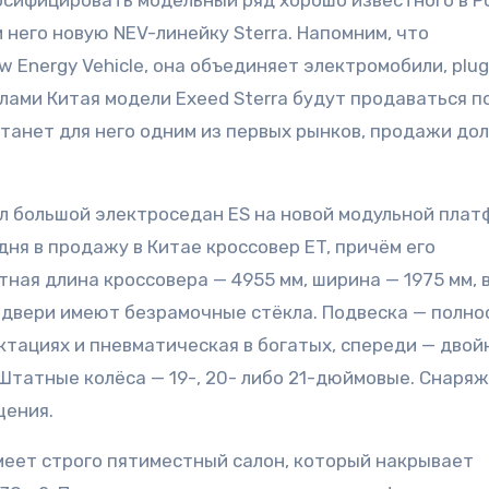
 него новую NEV-линейку Sterra. Напомним, что
Energy Vehicle, она объединяет электромобили, plug
лами Китая модели Exeed Sterra будут продаваться п
станет для него одним из первых рынков, продажи д
ал большой электроседан ES на новой модульной пла
дня в продажу в Китае кроссовер ET, причём его
тная длина кроссовера — 4955 мм, ширина — 1975 мм, 
е двери имеют безрамочные стёкла. Подвеска — полн
ктациях и пневматическая в богатых, спереди — двой
Штатные колёса — 19-, 20- либо 21-дюймовые. Снаря
щения.
имеет строго пятиместный салон, который накрывает