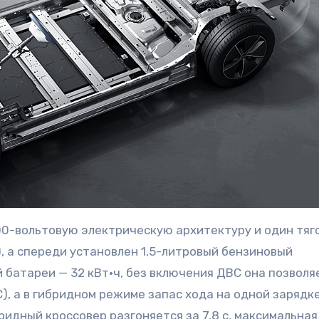
 400-вольтовую электрическую архитектуру и один тяг
м), а спереди установлен 1,5-литровый бензиновый
ой батареи — 32 кВт·ч, без включения ДВС она позволя
C), а в гибридном режиме запас хода на одной зарядк
бридный кроссовер разгоняется за 7,8 с, максимальная