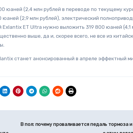
00 юаней (2,4 млн рублей в переводе по текущему курс
 юаней (2,9 млн рублей), электрический полноприво
й Exlantix ET Ultra нужно выложить 319 800 юаней (4,1
щественно выше, да и, скорее всего, не все из китайс
ы.
lantix станет анонсированный в апреле эффектный м
В пол: почему проваливается педаль тормоза и