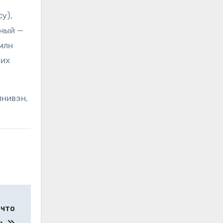
у),
дный —
 млн
ких
инивэн,
 что