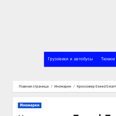
Перейти
к
содержимому
Грузовики и автобусы
Тюнинг
Главная страница
Иномарки
Кроссовер Exeed Exlan
Иномарки