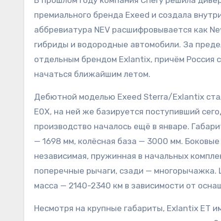
премиального бренда Exeed и создала внутри
аббревиатура NEV расшифровывается как New 
гибриды и водородные автомобили. За преде
отдельным брендом Exlantix, причём Россия 
начаться ближайшим летом.
Дебютной моделью Exeed Sterra/Exlantix ст
E0X, на ней же базируется поступивший сего
производство началось ещё в январе. Габари
— 1698 мм, колёсная база — 3000 мм. Боковы
независимая, пружинная в начальных компле
поперечные рычаги, сзади — многорычажка. 
масса — 2140-2340 км в зависимости от осна
Несмотря на крупные габариты, Exlantix ET 