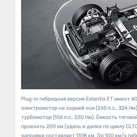
Plug-in гибридная версия Exlantix ET имеет
электромотор на задней оси (265 л.с., 324 Н
турбомотор (156 л.с., 220 Нм). Ёмкость тягов
проехать 200 км (здесь и далее по циклу CLT
заправке составляет 1518 км. До 100 км/ч ги