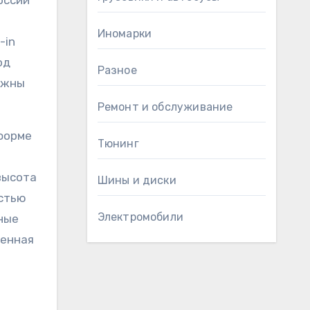
Иномарки
-in
од
Разное
олжны
Ремонт и обслуживание
тформе
Тюнинг
высота
Шины и диски
остью
Электромобили
ные
женная