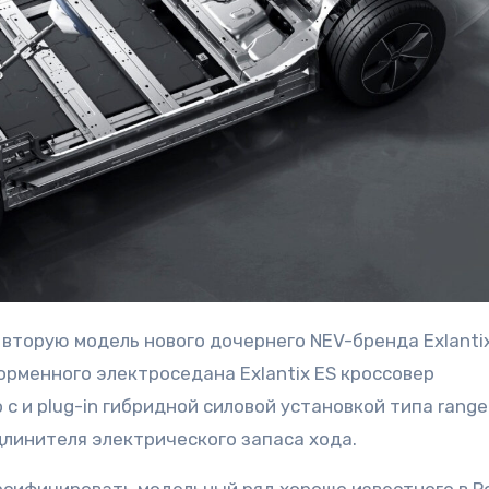
орменного электроседана Exlantix ES кроссовер
 с и plug-in гибридной силовой установкой типа range
удлинителя электрического запаса хода.
рсифицировать модельный ряд хорошо известного в Р