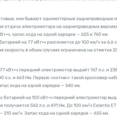
льтовые, они бывают одномоторные заднеприводные и
я отдача электромотора на заднеприводных версиях
кВт·ч, запас хода на одной зарядке — 625 и 760 км
тареей на 77 кВт·ч разгоняется до 100 км/ч за 6,6 с,
ная скорость в обоих случаях ограничена на отметке 2
77 кВт·ч передний электромотор выдаёт 167 л.с. и 238
480 л.с. и 663 Нм. Первую «сотню» такой кроссовер на
Запас хода на одной зарядке — 540 км.
a с батареей на 100 кВт·ч передний электромотор выд
ме получается 562 л.с. и 691 Нм. До 100 км/ч Exlantix ET
— 210 км/ч. Запас хода на одной зарядке — 655 км.