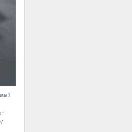
овый
ет
е/