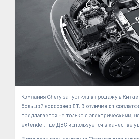
Компания Chery запустила в продажу в Китае вторую модель нового дочернего NEV-бренда Exlantix —
большой кроссовер ET. В отличие от соплатф
предлагается не только с электрическими, но
extender, где ДВС используется в качестве 
В прошлом году компания Chery решила диве