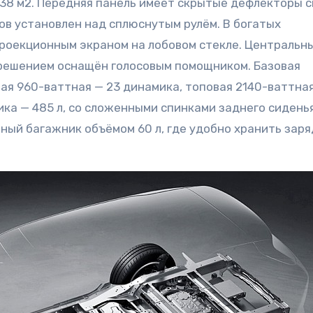
38 м2. Передняя панель имеет скрытые дефлекторы 
ов установлен над сплюснутым рулём. В богатых
оекционным экраном на лобовом стекле. Центральны
решением оснащён голосовым помощником. Базовая
ая 960-ваттная — 23 динамика, топовая 2140-ваттна
ка — 485 л, со сложенными спинками заднего сидень
ьный багажник объёмом 60 л, где удобно хранить зар