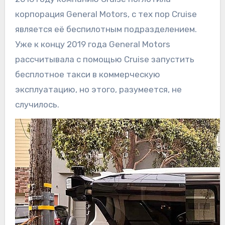
корпорация General Motors, с тех пор Cruise
является её беспилотным подразделением.
Уже к концу 2019 года General Motors
рассчитывала с помощью Cruise запустить
бесплотное такси в коммерческую
эксплуатацию, но этого, разумеется, не
случилось.