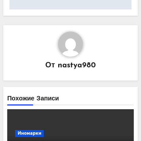
От
nastya980
Похожие Записи
Иномарки