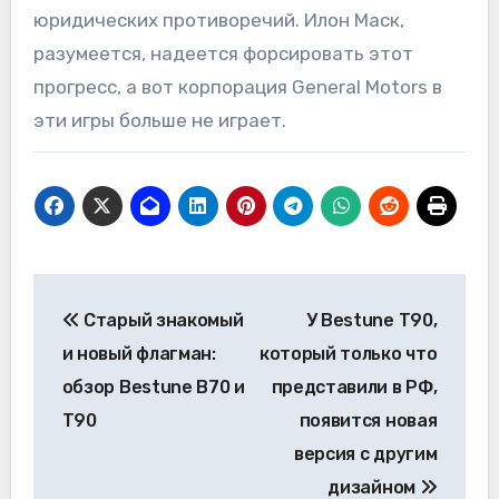
юридических противоречий. Илон Маск,
разумеется, надеется форсировать этот
прогресс, а вот корпорация General Motors в
эти игры больше не играет.
Навигация
Старый знакомый
У Bestune T90,
по
и новый флагман:
который только что
записям
обзор Bestune B70 и
представили в РФ,
T90
появится новая
версия с другим
дизайном