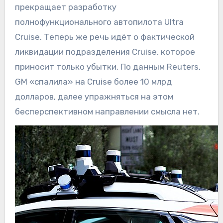
прекращает разработку
полнофункционального автопилота Ultra
Cruise. Теперь же речь идёт о фактической
ликвидации подразделения Cruise, которое
приносит только убытки. По данным Reuters,
GM «спалила» на Cruise более 10 млрд
долларов, далее упражняться на этом
бесперспективном направлении смысла нет.