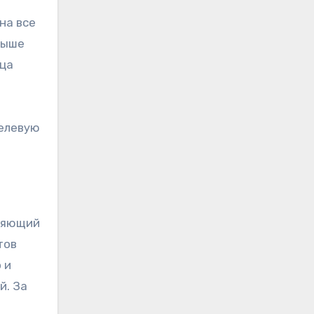
на все
выше
дца
целевую
оряющий
тов
 и
й. За