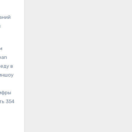
е
аний
м
м
ean
беду в
киншоу
цифры
ть 354