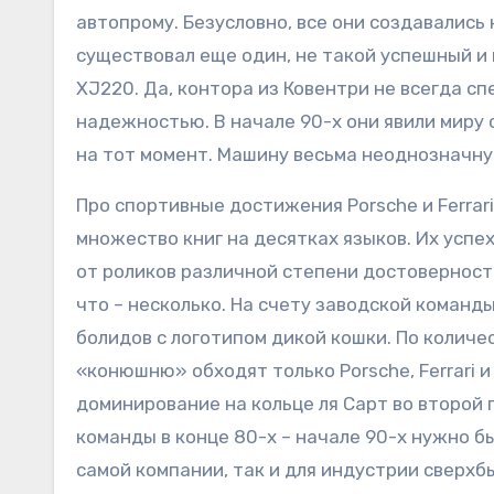
автопрому. Безусловно, все они создавались 
существовал еще один, не такой успешный и
XJ220. Да, контора из Ковентри не всегда с
надежностью. В начале 90-х они явили мир
на тот момент. Машину весьма неоднозначну
Про спортивные достижения Porsche и Ferrar
множество книг на десятках языков. Их успе
от роликов различной степени достоверности
что – несколько. На счету заводской команды
болидов с логотипом дикой кошки. По коли
«конюшню» обходят только Porsche, Ferrari и
доминирование на кольце ля Сарт во второй 
команды в конце 80-х – начале 90-х нужно б
самой компании, так и для индустрии сверх