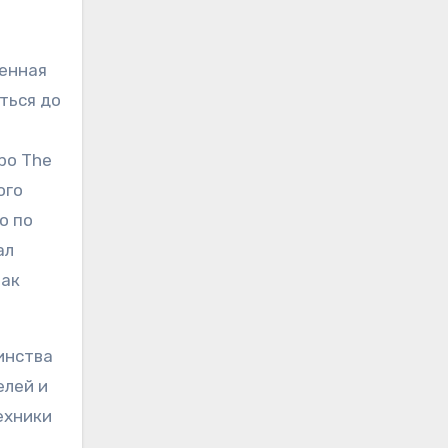
женная
ться до
ро The
ого
о по
ал
Так
инства
елей и
ехники