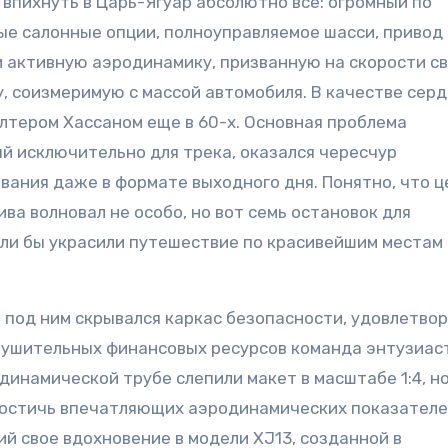
впихнуть в Царь-Ягуар абсолютно все: огромный по
ые салонные опции, полноуправляемое шасси, привод 
 и активную аэродинамику, призванную на скорости с
, соизмеримую с массой автомобиля. В качестве сер
олтером Хассаном еще в 60-х. Основная проблема
ый исключительно для трека, оказался чересчур
ания даже в формате выходного дня. Понятно, что 
а волновал не особо, но вот семь остановок для
д ли бы украсили путешествие по красивейшим местам
а под ним скрывался каркас безопасности, удовлетв
внушительных финансовых ресурсов команда энтузиас
динамической трубе слепили макет в масштабе 1:4, но
достичь впечатляющих аэродинамических показателе
й свое вдохновение в модели XJ13, созданной в