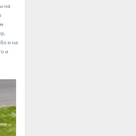
ы на
ю
ом
ур,
бо и на
о и