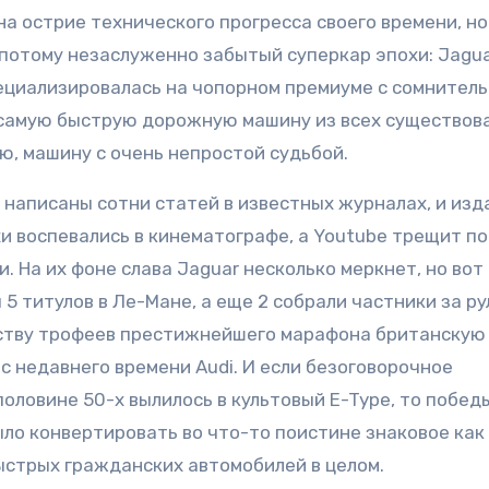
на острие технического прогресса своего времени, но
 потому незаслуженно забытый суперкар эпохи: Jagu
пециализировалась на чопорном премиуме с сомнител
у самую быструю дорожную машину из всех существов
ю, машину с очень непростой судьбой.
i написаны сотни статей в известных журналах, и изд
хи воспевались в кинематографе, а Youtube трещит п
. На их фоне слава Jaguar несколько меркнет, но вот
 5 титулов в Ле-Мане, а еще 2 собрали частники за р
честву трофеев престижнейшего марафона британскую
 с недавнего времени Audi. И если безоговорочное
половине 50-х вылилось в культовый E-Type, то побед
ыло конвертировать во что-то поистине знаковое как
быстрых гражданских автомобилей в целом.