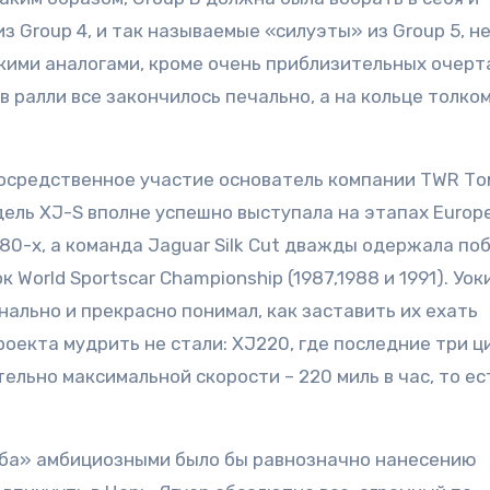
 Group 4, и так называемые «силуэты» из Group 5, н
кими аналогами, кроме очень приблизительных очерт
 в ралли все закончилось печально, а на кольце толко
посредственное участие основатель компании TWR То
дель XJ-S вполне успешно выступала на этапах Europ
 80-х, а команда Jaguar Silk Cut дважды одержала по
 World Sportscar Championship (1987,1988 и 1991). Уо
ально и прекрасно понимал, как заставить их ехать
роекта мудрить не стали: XJ220, где последние три 
ельно максимальной скорости – 220 миль в час, то ес
уба» амбициозными было бы равнозначно нанесению