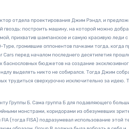
ектор отдела проектирования Джим Рэндл, и предло
й гвоздь: построить машину, на которой можно добра
домой, прихватив шампанское и самую красивую леди с
D-Type, громившие оппонентов пачками тогда, когда п
ar Cars перед началом последнего десятилетия прошл
их баснословных бюджетов на создание эксклюзивног
ндлу выделять никто не собирался. Тогда Джим собр
вых трудиться сверхурочно исключительно за идею. 
нту Группы Б. Сама группа Б для подавляющего больш
ийными монстрами, коридорами из обезумевших зрит
FIA (тогда FISA) подразумевал использование этой т
аким образом, Group B должна была вобрать в себя и