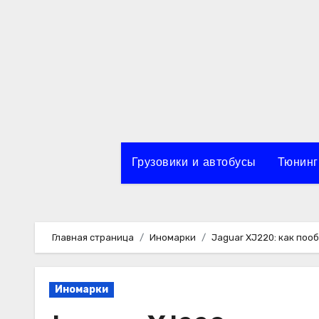
Перейти
к
содержимому
Грузовики и автобусы
Тюнинг
Главная страница
Иномарки
Jaguar XJ220: как поо
Иномарки