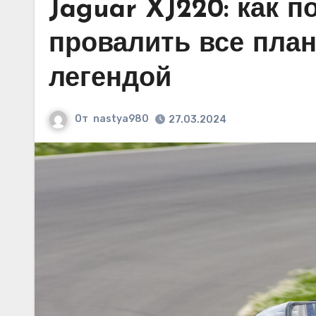
Jaguar XJ220: как 
провалить все план
легендой
От
nastya980
27.03.2024