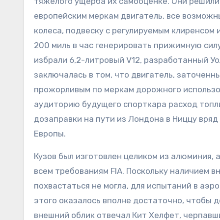
тяжелого ущерба их самооценке. Они решили 
европейским меркам двигатель, все возможн
колеса, подвеску с регулируемым клиренсом
200 миль в час генерировать прижимную силу
избрали 6,2-литровый V12, разработанный У
заключалась в том, что двигатель, заточенн
прожорливым по меркам дорожного использов
аудиторию будущего спорткара расход топлив
дозаправки на пути из Лондона в Ниццу вря
Европы.
Кузов был изготовлен целиком из алюминия, 
всем требованиям FIA. Поскольку наличием 
похвастаться не могла, для испытаний в аэро
этого оказалось вполне достаточно, чтобы 
внешний облик отвечал Кит Хелфет, черпавши