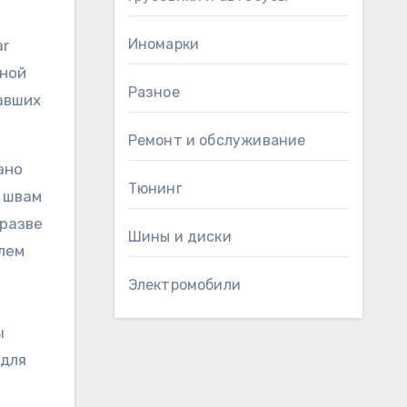
Иномарки
ar
ьной
Разное
авших
Ремонт и обслуживание
ано
Тюнинг
о швам
 разве
Шины и диски
улем
Электромобили
ы
 для