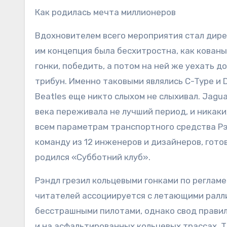
Как родилась мечта миллионеров
Вдохновителем всего мероприятия стал дир
им концепция была бесхитростна, как кованы
гонки, победить, а потом на ней же уехать 
трибун. Именно таковыми являлись C-Type и 
Beatles еще никто слыхом не слыхивал. Jagu
века переживала не лучший период, и никак
всем параметрам транспортного средства Рэ
команду из 12 инженеров и дизайнеров, гото
родился «Субботний клуб».
Рэндл грезил кольцевыми гонками по регламе
читателей ассоциируется с летающими ралл
бесстрашными пилотами, однако свод правил 
и на асфальтированных кольцевых трассах. Т