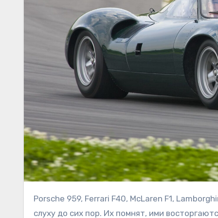
Porsche 959, Ferrari F40, McLaren F1, Lamborghini Diablo – эти суперкары с плакатов из детства у всех на
слуху до сих пор. Их помнят, ими восторгаю