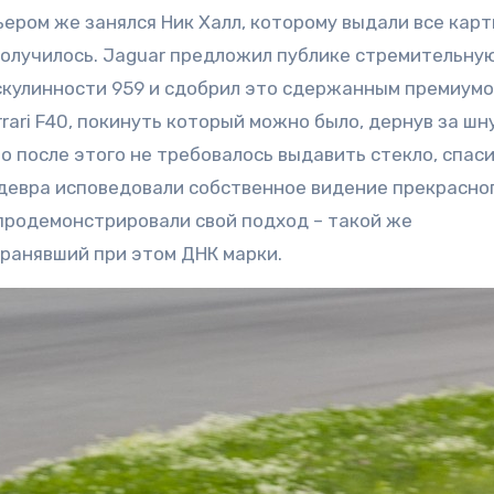
ьером же занялся Ник Халл, которому выдали все карт
получилось. Jaguar предложил публике стремительну
скулинности 959 и сдобрил это сдержанным премиум
rrari F40, покинуть который можно было, дернув за шн
о после этого не требовалось выдавить стекло, спаси
едевра исповедовали собственное видение прекрасног
продемонстрировали свой подход – такой же
хранявший при этом ДНК марки.