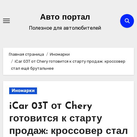
Перейти
к
Авто портал
содержимому
Полезное для автолюбителей
Главная страница
Иномарки
iCar 03T от Chery готовится к старту продаж: кроссовер
стал ещё брутальнее
Иномарки
iCar 03T от Chery
готовится к старту
продаж: кроссовер стал