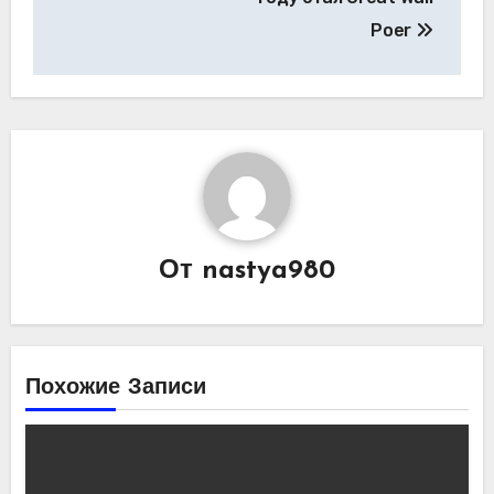
Poer
От
nastya980
Похожие Записи