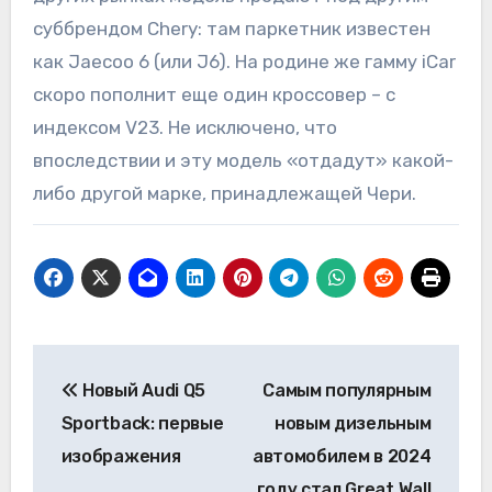
суббрендом Chery: там паркетник известен
как Jaecoo 6 (или J6). На родине же гамму iCar
скоро пополнит еще один кроссовер – с
индексом V23. Не исключено, что
впоследствии и эту модель «отдадут» какой-
либо другой марке, принадлежащей Чери.
Навигация
Новый Audi Q5
Самым популярным
по
Sportback: первые
новым дизельным
записям
изображения
автомобилем в 2024
году стал Great Wall