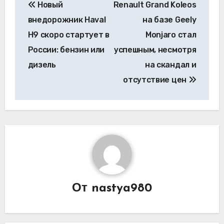
Новый
Renault Grand Koleos
по
внедорожник Haval
на базе Geely
записям
H9 скоро стартует в
Monjaro стал
России: бензин или
успешным, несмотря
дизель
на скандал и
отсутствие цен
От
nastya980