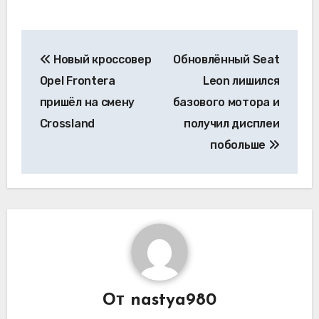
Навигация
Новый кроссовер
Обновлённый Seat
по
Opel Frontera
Leon лишился
записям
пришёл на смену
базового мотора и
Crossland
получил дисплеи
побольше
От
nastya980