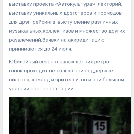
выставку проекта «Автокультура», лекторий,
выставку уникальных дрэгстеров и промодов
для дрэг-рейсинга, выступление различных
музыкальных коллективов и множество других
развлечений.Заявки на аккредитацию
принимаются до 24 июля.
Юбилейный сезон главных летних ретро-
гонок проходит не только при поддержке
пилотов, команд и зрителей, по и при большом
участии партнеров Серии.