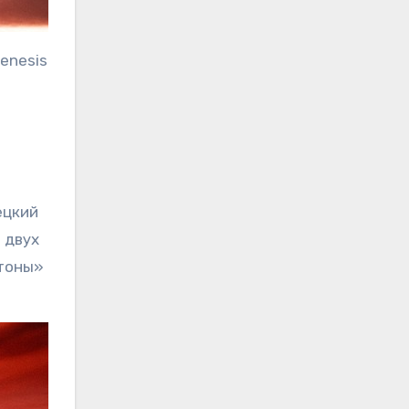
enesis
ецкий
 двух
йтоны»