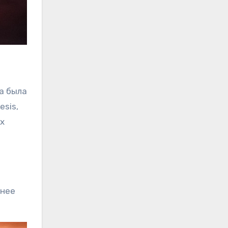
ра была
sis,
х
днее