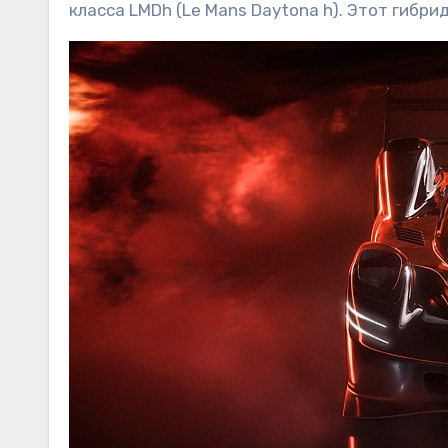
класса LMDh (Le Mans Daytona h). Этот гибр