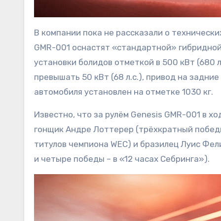
В компании пока не рассказали о технически
GMR-001 оснастят «стандартной» гибридной
установки болидов отметкой в 500 кВт (680 л
превышать 50 кВт (68 л.с.), привод на задни
автомобиля установлен на отметке 1030 кг.
Известно, что за рулём Genesis GMR-001 в 
гонщик Андре Лоттерер (трёхкратный победи
титулов чемпиона WEC) и бразилец Луис Фел
и четыре победы – в «12 часах Себринга»).