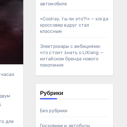
автомобиля
«Coolray, ты ли это?!» — когда
кроссовер вдруг стал
классным
Электрокары с амбициями:
что стоит знать о LiXiang —
китайском бренде нового
поколения
Рубрики
двум
s
Без рубрики
го для
Грузовики и автобусы