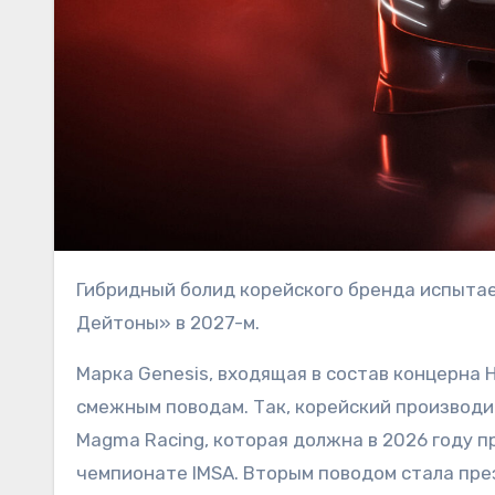
Гибридный болид корейского бренда испытает свои силы в «24 часах Ле-Мана» в 2026 году и в «24 часах
Дейтоны» в 2027-м.
Марка Genesis, входящая в состав концерна 
смежным поводам. Так, корейский производи
Magma Racing, которая должна в 2026 году пр
чемпионате IMSA. Вторым поводом стала пре