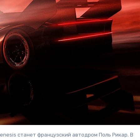
enesis станет французский автодром Поль Рикар. В