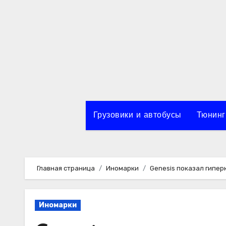
Перейти
к
содержимому
Грузовики и автобусы
Тюнинг
Главная страница
Иномарки
Genesis показал гипер
Иномарки