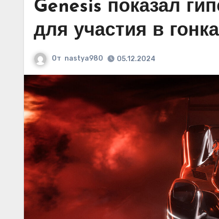
Genesis показал ги
для участия в гонк
От
nastya980
05.12.2024