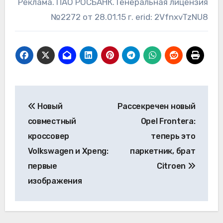
Реклама. ПАО РОСБАНК. Генеральная лицензия
№2272 от 28.01.15 г. erid: 2VfnxvTzNU8​
Навигация
Новый
Рассекречен новый
по
совместный
Opel Frontera:
записям
кроссовер
теперь это
Volkswagen и Xpeng:
паркетник, брат
первые
Citroen
изображения