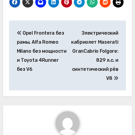
Навигация
Opel Frontera без
Электрический
по
рамы, Alfa Romeo
кабриолет Maserati
записям
Milano без мощности
GranCabrio Folgore:
и Toyota 4Runner
829 л.с. и
без V6
синтетический рёв
V8