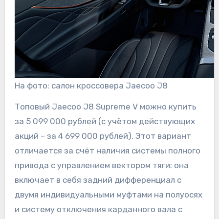
На фото: салон кроссовера Jaecoo J8
Топовый Jaecoo J8 Supreme V можно купить
за 5 099 000 рублей (с учётом действующих
акций – за 4 699 000 рублей). Этот вариант
отличается за счёт наличия системы полного
привода с управлением вектором тяги: она
включает в себя задний дифференциал с
двумя индивидуальными муфтами на полуосях
и систему отключения карданного вала с