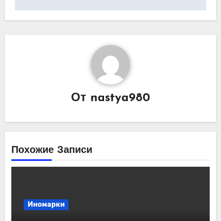
От
nastya980
Похожие Записи
Иномарки