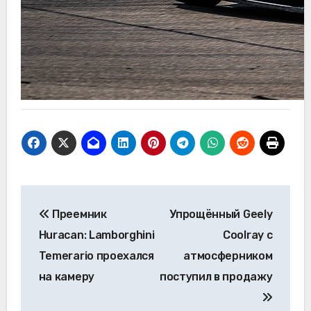
Навигация
Преемник
Упрощённый Geely
по
Huracan: Lamborghini
Coolray с
записям
Temerario проехался
атмосферником
на камеру
поступил в продажу