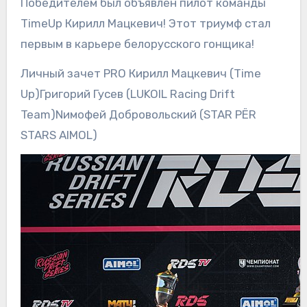
Победителем был объявлен пилот команды
TimeUp Кирилл Мацкевич! Этот триумф стал
первым в карьере белорусского гонщика!
Личный зачет PRO Кирилл Мацкевич (Time
Up)Григорий Гусев (LUKOIL Racing Drift
Team)Nимофей Добровольский (STAR PЁR
STARS AIMOL)