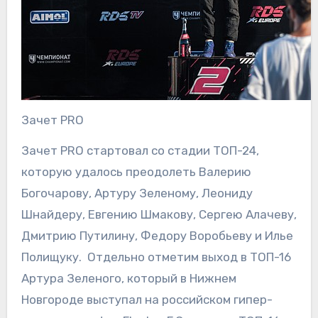
Зачет PRO
Зачет PRO стартовал со стадии ТОП-24,
которую удалось преодолеть Валерию
Богочарову, Артуру Зеленому, Леониду
Шнайдеру, Евгению Шмакову, Сергею Алачеву,
Дмитрию Путилину, Федору Воробьеву и Илье
Полищуку. Отдельно отметим выход в ТОП-16
Артура Зеленого, который в Нижнем
Новгороде выступал на российском гипер-