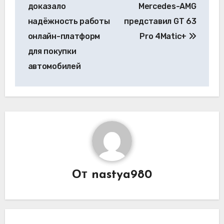
по
доказало
Mercedes-AMG
записям
надёжность работы
представил GT 63
онлайн-платформ
Pro 4Matic+
для покупки
автомобилей
От
nastya980