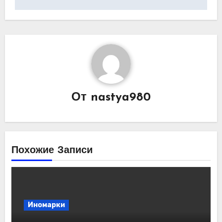
От
nastya980
Похожие Записи
Иномарки