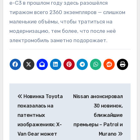
e-C3 в прошлом году здесь разошёлся
тиражом всего 2360 экземпляров — слишком
маленькие объёмы, чтобы тратиться на
модернизацию, тем более, что после неё
электромобиль заметно подорожает.
Навигация
Новинка Toyota
Nissan анонсировал
по
показалась на
30 новинок,
записям
патентных
ближайшие
изображениях: X-
премьеры – Patrol и
Van Gear может
Murano