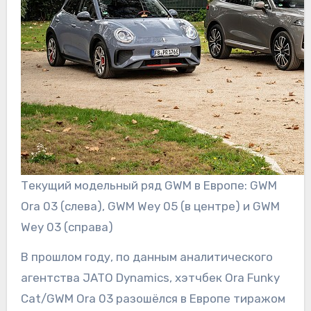
Текущий модельный ряд GWM в Европе: GWM
Ora 03 (слева), GWM Wey 05 (в центре) и GWM
Wey 03 (справа)
В прошлом году, по данным аналитического
агентства JATO Dynamics, хэтчбек Ora Funky
Cat/GWM Ora 03 разошёлся в Европе тиражом