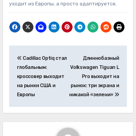
уходит из Европы, а просто адаптируется.
Навигация
Cadillac Optiq стал
Длиннобазный
по
глобальным:
Volkswagen Tiguan L
записям
кроссовер выходит
Pro выходит на
на рынки США и
рынок: три экрана и
Европы
никакой «зелени»