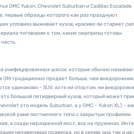
я GMC Yukon, Chevrolet Suburban и Cadillac Escalade.
, первые образцы которого как раз празднуют
ших условиях выживает кузов, красиво ли стареет сал
териала поговорим о том, какие сюрпризы готовы
 часть.
 на унифицированных шасси, которые обычно называю
ов GM традиционно продает больше, чем внедорожник
тся одинаково – SUV, хотя ни спортом, ни внедорож
– это большой пятидверный кузов, который может при
evrolet это модель Suburban, а у GMC – Yukon XL) – а
ической раме лестничного типа с закрытым профилем.
я, а сзади неразрезной мост, все на пружинах. Инте
дняя независимая подвеска, но в серию она так и не