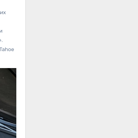
 их
и
.
Tahoe