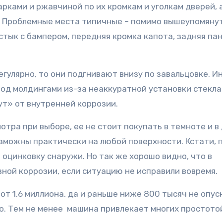
рками и ржавчиной по их кромкам и уголкам дверей, 
. Проблемные места типичные – помимо вышеупомянут
стык с бампером, передняя кромка капота, задняя па
гулярно, то они подгнивают внизу по завальцовке. И
од молдингами из-за неаккуратной установки стекла.
ут» от внутренней коррозии.
отра при выборе, ее не стоит покупать в темноте и в
озможны практически на любой поверхности. Кстати, 
 оцинковку снаружи. Но так же хорошо видно, что в
зной коррозии, если ситуацию не исправили вовремя
от 1,6 миллиона, да и раньше ниже 800 тысяч не опус
. Тем не менее машина привлекает многих простото