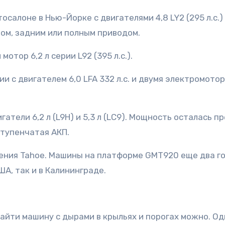
салоне в Нью-Йорке с двигателями 4,8 LY2 (295 л.с.) 
том, задним или полным приводом.
отор 6,2 л серии L92 (395 л.с.).
и с двигателем 6,0 LFA 332 л.с. и двумя электромото
атели 6,2 л (L9H) и 5,3 л (LC9). Мощность осталась п
ступенчатая АКП.
ения Tahoe. Машины на платформе GMT920 еще два г
А, так и в Калининграде.
найти машину с дырами в крыльях и порогах можно. Од