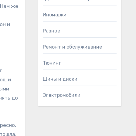
 Нам же
Иномарки
он и
Разное
Ремонт и обслуживание
Тюнинг
т
Шины и диски
ов, и
ными
Электромобили
нять до
ж
ресно,
 пошла.