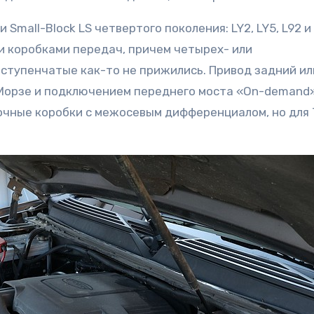
Small-Block LS четвертого поколения: LY2, LY5, L92 и
и коробками передач, причем четырех- или
ступенчатые как-то не прижились. Привод задний ил
 Морзе и подключением переднего моста «On-demand»
очные коробки с межосевым дифференциалом, но для 