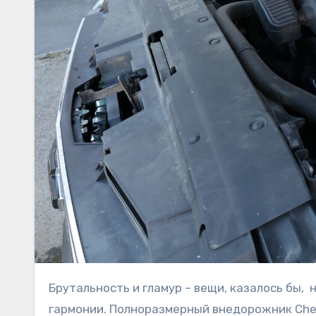
Брутальность и гламур – вещи, казалось бы, несовместимые, однако американцам удалось добиться
гармонии. Полноразмерный внедорожник Chev