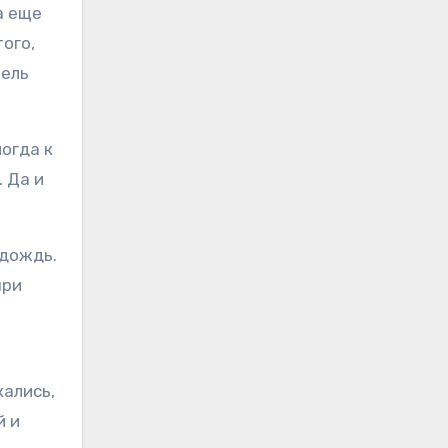
а еще
ого,
нель
ногда к
 Да и
 дождь.
при
.
кались,
й и