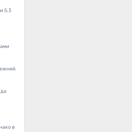
и 5,3
рами
режней.
ода
нако в