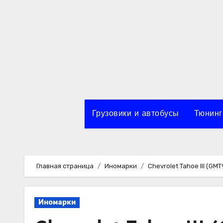
Перейти
к
содержимому
Грузовики и автобусы
Тюнинг
Главная страница
Иномарки
Chevrolet Tahoe III (
Иномарки