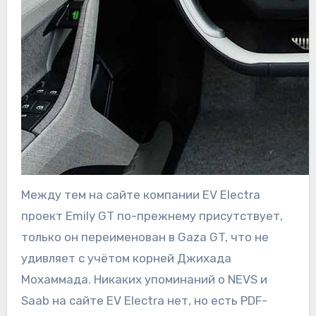
Между тем на сайте компании EV Electra
проект Emily GT по-прежнему присутствует,
только он переименован в Gaza GT, что не
удивляет с учётом корней Джихада
Мохаммада. Никаких упоминаний о NEVS и
Saab на сайте EV Electra нет, но есть PDF-