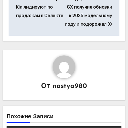
по
Kia лидируют по
GX получил обновки
записям
продажам в Селекте
к 2025 модельному
году и подорожал
От
nastya980
Похожие Записи