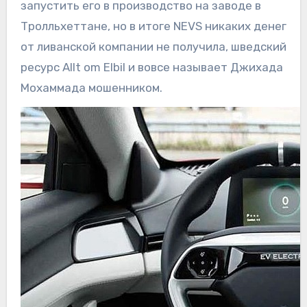
запустить его в производство на заводе в
Тролльхеттане, но в итоге NEVS никаких денег
от ливанской компании не получила, шведский
ресурс Allt om Elbil и вовсе называет Джихада
Мохаммада мошенником.