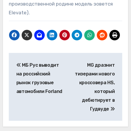
производственной родине модель зовется
Elevate).
Навигация
МБ Рус выводит
MG дразнит
по
на российский
тизерами нового
записям
рынок грузовые
кроссовера HS,
автомобили Forland
который
дебютирует в
Гудвуде