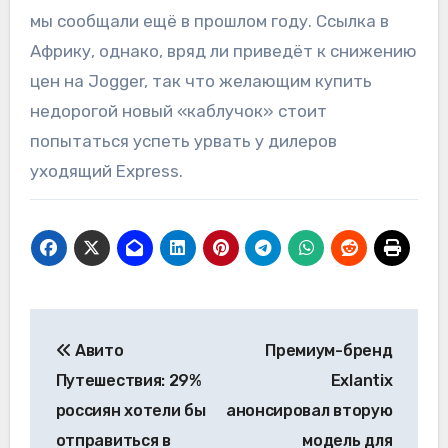
мы сообщали ещё в прошлом году. Ссылка в
Африку, однако, вряд ли приведёт к снижению
цен на Jogger, так что желающим купить
недорогой новый «каблучок» стоит
попытаться успеть урвать у дилеров
уходящий Express.
Навигация
Авито
Премиум-бренд
по
Путешествия: 29%
Exlantix
записям
россиян хотели бы
анонсировал вторую
отправиться в
модель для