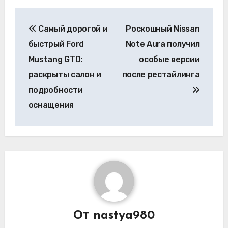
Навигация
Самый дорогой и
Роскошный Nissan
по
быстрый Ford
Note Aura получил
записям
Mustang GTD:
особые версии
раскрыты салон и
после рестайлинга
подробности
оснащения
От
nastya980