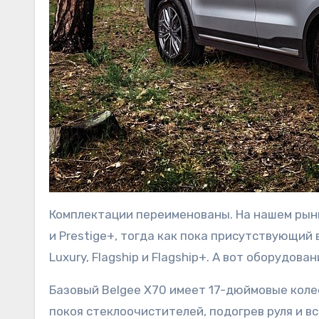
Комплектации переименованы. На нашем рынке 
и Prestige+, тогда как пока присутствующий 
Luxury, Flagship и Flagship+. А вот оборудов
Базовый Belgee X70 имеет 17-дюймовые колес
покоя стеклоочистителей, подогрев руля и вс