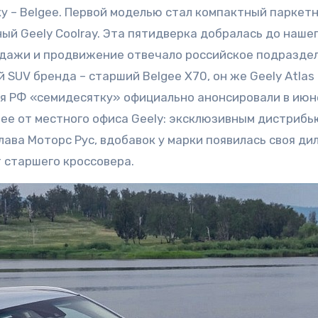
у – Belgee. Первой моделью стал компактный паркетн
 Geely Coolray. Эта пятидверка добралась до наше
родажи и продвижение отвечало российское подразде
 SUV бренда – старший Belgee X70, он же Geely Atlas
ля РФ «семидесятку» официально анонсировали в июн
gee от местного офиса Geely: эксклюзивным дистриб
лава Моторс Рус, вдобавок у марки появилась своя ди
т старшего кроссовера.