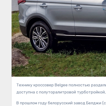
Технику кроссовер Belgee полностью разделил с китайским исходником. Модель белорусского бренда
доступна с полуторалитровой турботройкой,
В прошлом году белорусский завод Белджи (