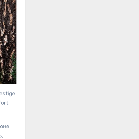
estige
ort,
зоне
ь,