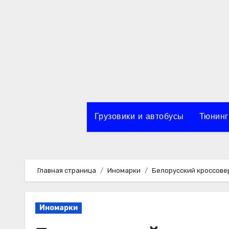
Перейти
к
содержимому
Грузовики и автобусы
Тюнинг
Главная страница
Иномарки
Белорусский кроссовер 
Иномарки