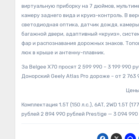
виртуальную приборку на 7 дюймов, мультим
камеру заднего вида и круиз-контроль. В ве
светодиодная оптика, датчик дождя, камеры 
багажной двери, адаптивный «круиз», сист
фар и распознавания дорожных знаков. Топо
люк в крыше и антенну-плавник.
За Belgee X70 просят 2 599 990 – 3 199 990 р
Донорский Geely Atlas Pro дороже – от 2 763 
Цены
Комплектация 1.5T (150 л.с.), 6AT, 2WD 1.5T (17
рублей 2 894 990 рублей Prestige — 3 094 990