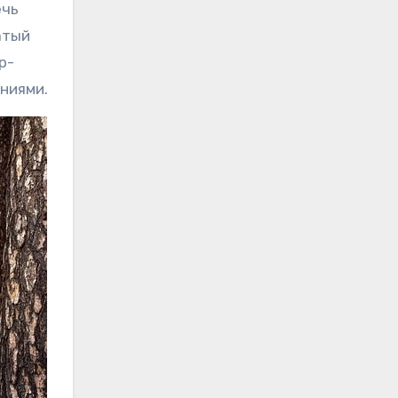
ечь
атый
р-
ниями.