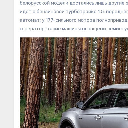
белорусской модели достались лишь другие э
идет о бензиновой турботройке 1.5: перед
автомат; у 177-сильного мотора полноприво
генератор, такие машины оснащены семисту