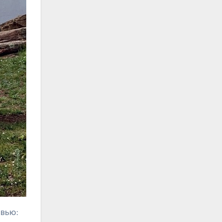
овью: