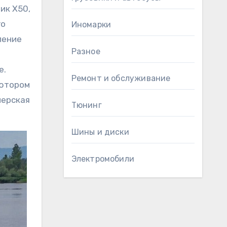
ик X50,
го
Иномарки
ление
Разное
е.
Ремонт и обслуживание
ьютором
лерская
Тюнинг
Шины и диски
Электромобили