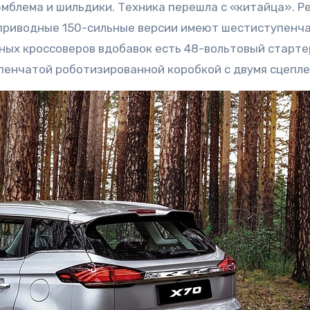
мблема и шильдики. Техника перешла с «китайца». Р
неприводные 150-сильные версии имеют шестиступенч
дных кроссоверов вдобавок есть 48-вольтовый старте
пенчатой роботизированной коробкой с двумя сцепле