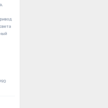
а,
привод
света
мный
 990