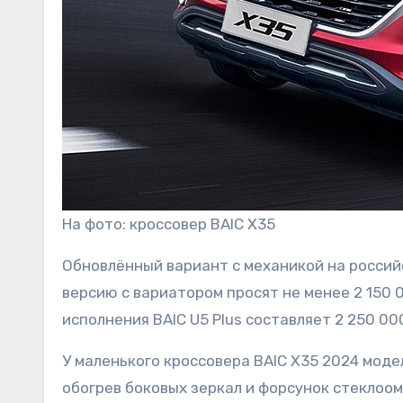
На фото: кроссовер BAIC X35
Обновлённый вариант с механикой на российс
версию с вариатором просят не менее 2 150 
исполнения BAIC U5 Plus составляет 2 250 00
У маленького кроссовера BAIC X35 2024 моде
обогрев боковых зеркал и форсунок стеклоом