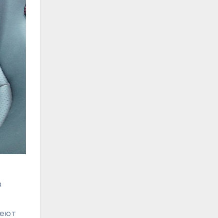
в
меют