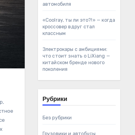
автомобиля
«Coolray, ты ли это?!» — когда
кроссовер вдруг стал
классным
Электрокары с амбициями:
что стоит знать о LiXiang —
китайском бренде нового
поколения
Рубрики
р,
стное
Без рубрики
се
х
Грузовики и автобусы