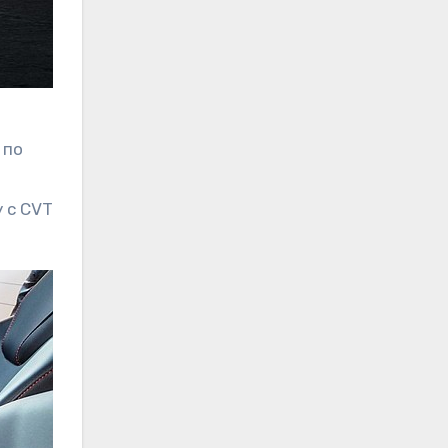
 по
 с CVT