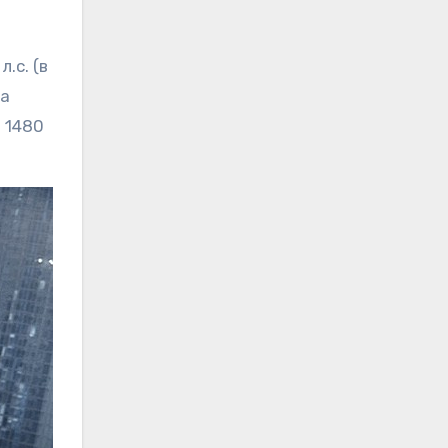
.с. (в
ка
– 1480