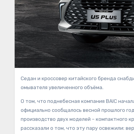
Седан и кроссовер китайского бренда снабдили различными «зимними опциями», а также бачком
омывателя увеличенного объёма.
О том, что поднебесная компания BAIC нача
официально сообщалось весной прошлого года
производство двух моделей – компактного кр
рассказали о том, что эту пару освежили: в