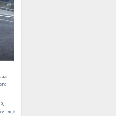
 за
ого
й,
ти, ещё