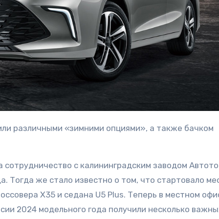
ла сотрудничество с калининградским заводом Автото
. Тогда же стало известно о том, что стартовало ме
оссовера X35 и седана U5 Plus. Теперь в местном офи
ерсии 2024 модельного года получили несколько важны