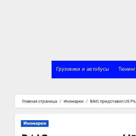
Перейти
к
содержимому
Грузовики и автобусы
Тюнинг
Главная страница
Иномарки
BAIC представил U5 Pl
Иномарки