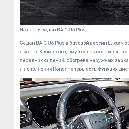
На фото: седан BAIC U5 Plus
Седан BAIC U5 Plus в базовой версии Luxury 
высоте. Кроме того, ему теперь положены та
передних сидений, обогреве наружных зеркал
и исполнения Honor теперь есть функция дис