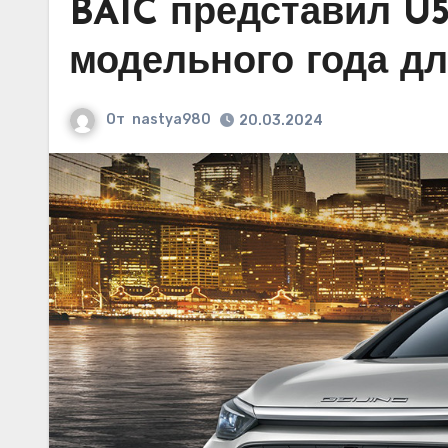
BAIC представил U5
модельного года дл
От
nastya980
20.03.2024