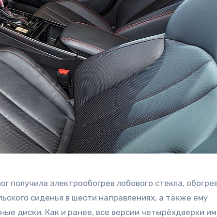
r получила электрообогрев лобового стекла, обогре
льского сиденья в шести направлениях, а также ему
ые диски. Как и ранее, все версии четырёхдверки и