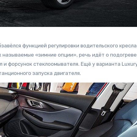
обзавёлся функцией регулировки водительского кресла
к называемые «зимние опции», речь идёт о подогреве
 и форсунок стеклоомывателя. Ещё у варианта Luxury
танционного запуска двигателя.