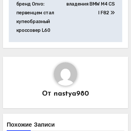
бренд Onvo:
владения BMW M4 CS
первенцем стал
I F82
купеобразный
кроссовер L60
От
nastya980
Похожие Записи