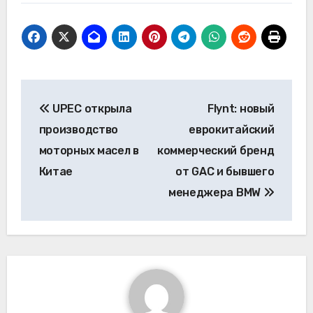
Навигация
UPEC открыла
Flynt: новый
по
производство
еврокитайский
записям
моторных масел в
коммерческий бренд
Китае
от GAC и бывшего
менеджера BMW