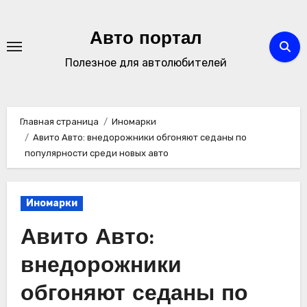
Перейти
к
Авто портал
содержимому
Полезное для автолюбителей
Главная страница
Иномарки
Авито Авто: внедорожники обгоняют седаны по
популярности среди новых авто
Иномарки
Авито Авто:
внедорожники
обгоняют седаны по