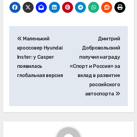
Навигация
Маленький
Дмитрий
по
кроссовер Hyundai
Добровольский
записям
Inster: у Casper
получил награду
появилась
«Спорт и Россия» за
глобальная версия
вклад в развитие
российского
автоспорта