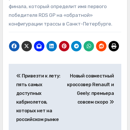
финала, который определит имя первого
победителя RDS GP на «обратной»
конфигурации трассы в Санкт-Петербурге.
Навигация
Привезти к лету:
Новый совместный
по
пять самых
кроссовер Renault и
записям
доступных
Geely: премьера
кабриолетов,
совсем скоро
которых нет на
российском рынке