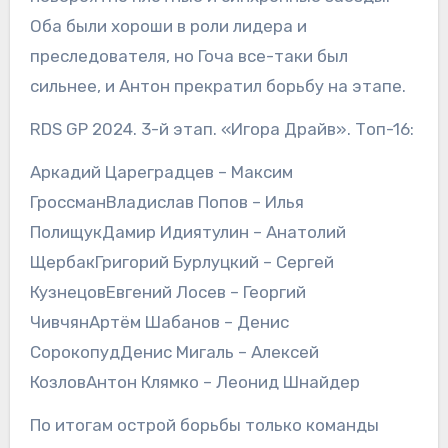
Оба были хороши в роли лидера и
преследователя, но Гоча все-таки был
сильнее, и Антон прекратил борьбу на этапе.
RDS GP 2024. 3-й этап. «Игора Драйв». Топ-16:
Аркадий Цареградцев – Максим
ГроссманВладислав Попов – Илья
ПолищукДамир Идиятулин – Анатолий
ЩербакГригорий Бурлуцкий – Сергей
КузнецовЕвгений Лосев – Георгий
ЧивчянАртём Шабанов – Денис
СорокопудДенис Мигаль – Алексей
КозловАнтон Клямко – Леонид Шнайдер
По итогам острой борьбы только команды