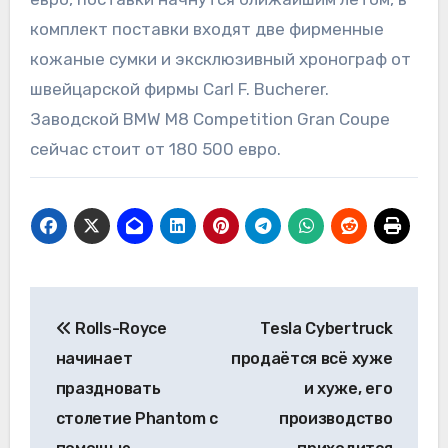
комплект поставки входят две фирменные
кожаные сумки и эксклюзивный хронограф от
швейцарской фирмы Carl F. Bucherer.
Заводской BMW M8 Competition Gran Coupe
сейчас стоит от 180 500 евро.
Навигация
Rolls-Royce
Tesla Cybertruck
по
начинает
продаётся всё хуже
записям
праздновать
и хуже, его
столетие Phantom с
производство