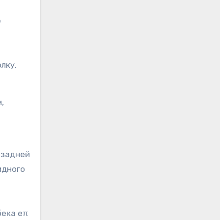
е
лку.
,
 задней
идного
бека eπ