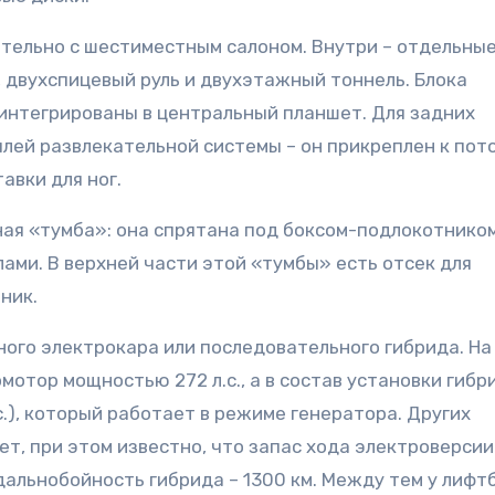
тельно с шестиместным салоном. Внутри – отдельны
 двухспицевый руль и двухэтажный тоннель. Блока
 интегрированы в центральный планшет. Для задних
ей развлекательной системы – он прикреплен к пото
авки для ног.
ая «тумба»: она спрятана под боксом-подлокотником
ми. В верхней части этой «тумбы» есть отсек для
ник.
ного электрокара или последовательного гибрида. На
отор мощностью 272 л.с., а в состав установки гибр
с.), который работает в режиме генератора. Других
т, при этом известно, что запас хода электроверсии
 дальнобойность гибрида – 1300 км. Между тем у лифт