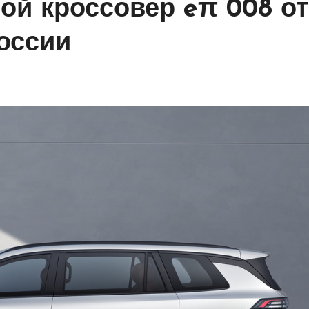
ой кроссовер eπ 008 от
оссии