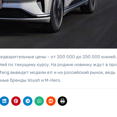
редварительные цены – от 200 000 до 250 000 юаней,
блей по текущему курсу. На родине новинку ждут в п
feng выведет модели eπ и на российский рынок, ведь
ные бренды Voyah и M-Hero.