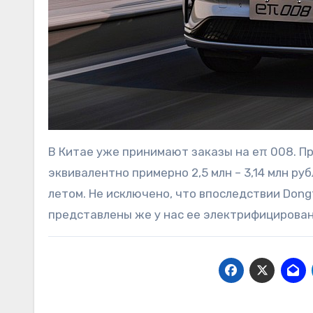
В Китае уже принимают заказы на eπ 008. П
эквивалентно примерно 2,5 млн – 3,14 млн ру
летом. Не исключено, что впоследствии Dong
представлены же у нас ее электрифицирован