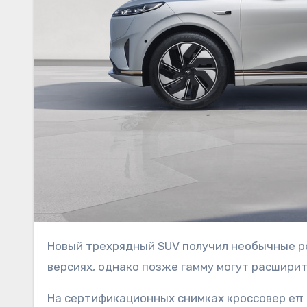
Новый трехрядный SUV получил необычные решения в салоне. Модель дебютировала в моноприводных
версиях, однако позже гамму могут расширит
На сертификационных снимках кроссовер eπ 