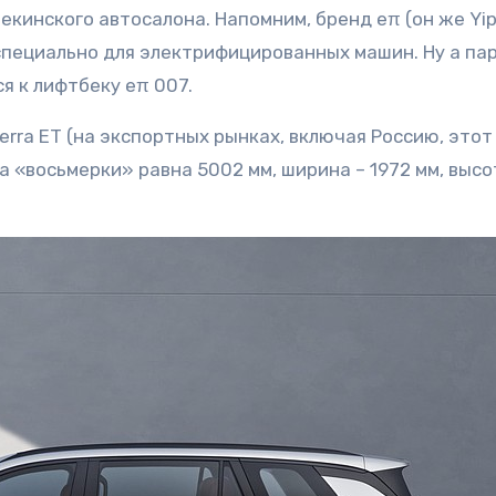
екинского автосалона. Напомним, бренд eπ (он же Yip
специально для электрифицированных машин. Ну а па
я к лифтбеку eπ 007.
erra ET (на экспортных рынках, включая Россию, этот
а «восьмерки» равна 5002 мм, ширина – 1972 мм, высо