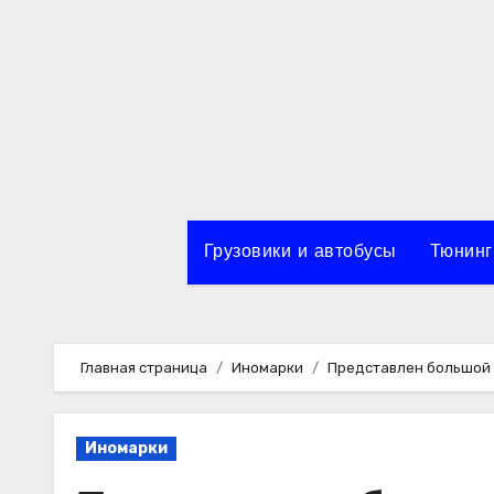
Перейти
к
содержимому
Грузовики и автобусы
Тюнинг
Главная страница
Иномарки
Представлен большой к
Иномарки