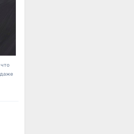
 что
родаже