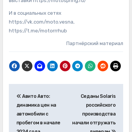
выставки https://motospring.ru/
И в социальных сетях
https://vk.com/moto.vesna,
https://t.me/motorrrhub
Партнёрский материал
Навигация
Авито Авто:
Седаны Solaris
по
динамика цен на
российского
записям
автомобили с
производства
пробегом в начале
начали отгружать
2024 года
дилерам