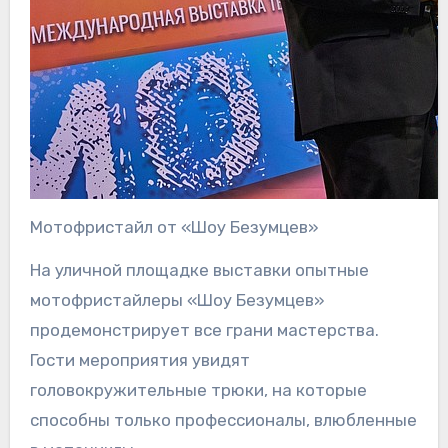
Мотофристайл от «Шоу Безумцев»
На уличной площадке выставки опытные
мотофристайлеры «Шоу Безумцев»
продемонстрирует все грани мастерства.
Гости мероприятия увидят
головокружительные трюки, на которые
способны только профессионалы, влюбленные