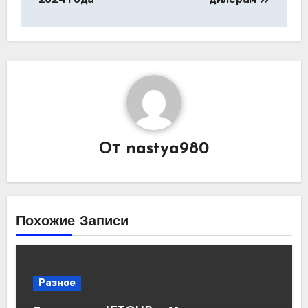
От
nastya980
Похожие Записи
Разное