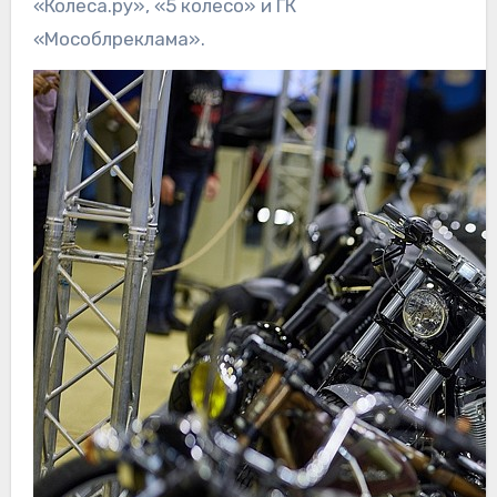
«Колеса.ру», «5 колесо» и ГК
«Мособлреклама».