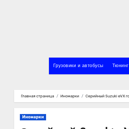
Перейти
к
содержимому
Грузовики и автобусы
Тюнинг
Главная страница
Иномарки
Серийный Suzuki eVX г
Иномарки