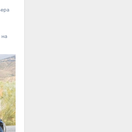
ьера
 на