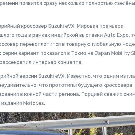
времени появится сразу несколько полностью «зелён
рийный кроссовер Suzuki eVX. Мировая премьера
лого года в рамках индийской выставки Auto Expo, т
россовер перевоплотится в товарную глобальную моде
 серии вариант показался в Токио на Japan Mobility 
рассекретил интерьер концепта.
ийной версии Suzuki eVX. Известно, что одним из гл
 неудивительно, что прототипы будущего кроссовера
зования в южной части региона. Порцией свежих сни
 издания Motor.es.