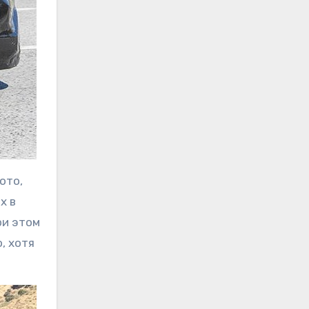
ото,
х в
ри этом
, хотя