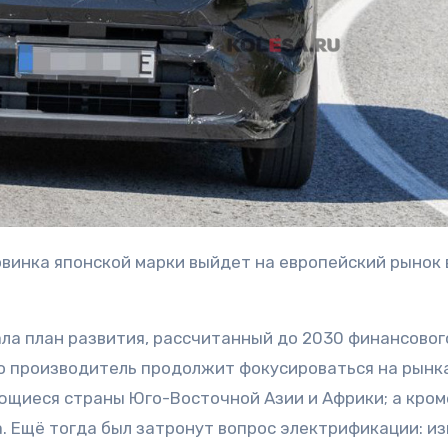
ала план развития, рассчитанный до 2030 финансовог
что производитель продолжит фокусироваться на рынк
ющиеся страны Юго-Восточной Азии и Африки; а кроме
a. Ещё тогда был затронут вопрос электрификации: из