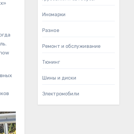
ых»
Иномарки
Разное
огда
ль.
Ремонт и обслуживание
Show
Тюнинг
авных
Шины и диски
мков
Электромобили