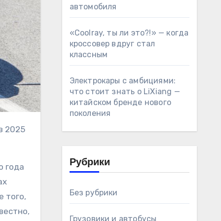
автомобиля
«Coolray, ты ли это?!» — когда
кроссовер вдруг стал
классным
Электрокары с амбициями:
что стоит знать о LiXiang —
китайском бренде нового
поколения
Рубрики
о года
ах
Без рубрики
 того,
вестно,
Грузовики и автобусы